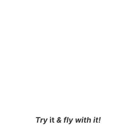
Try
it
& fly with it!