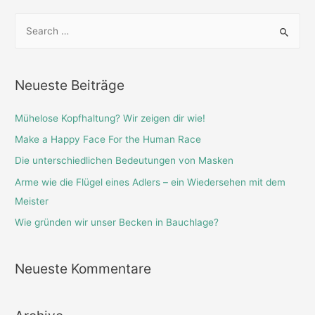
S
e
a
r
Neueste Beiträge
c
h
Mühelose Kopfhaltung? Wir zeigen dir wie!
f
Make a Happy Face For the Human Race
o
Die unterschiedlichen Bedeutungen von Masken
r
Arme wie die Flügel eines Adlers – ein Wiedersehen mit dem
:
Meister
Wie gründen wir unser Becken in Bauchlage?
Neueste Kommentare