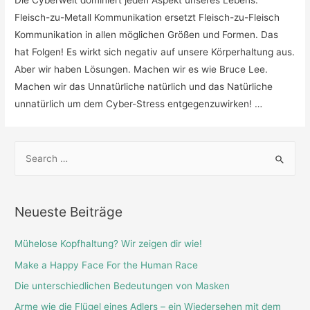
Fleisch-zu-Metall Kommunikation ersetzt Fleisch-zu-Fleisch
Kommunikation in allen möglichen Größen und Formen. Das
hat Folgen! Es wirkt sich negativ auf unsere Körperhaltung aus.
Aber wir haben Lösungen. Machen wir es wie Bruce Lee.
Machen wir das Unnatürliche natürlich und das Natürliche
unnatürlich um dem Cyber-Stress entgegenzuwirken! …
S
e
a
r
Neueste Beiträge
c
h
Mühelose Kopfhaltung? Wir zeigen dir wie!
f
Make a Happy Face For the Human Race
o
Die unterschiedlichen Bedeutungen von Masken
r
Arme wie die Flügel eines Adlers – ein Wiedersehen mit dem